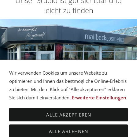
Unser Studio ist gut sichtbar und
leicht zu finden
Wir verwenden Cookies um unsere Website zu
optimieren und Ihnen das bestmögliche Online-Erlebnis
zu bieten. Mit dem Klick auf "Alle akzeptieren" erklären
Sie sich damit einverstanden.
Erweiterte Einstellungen
AGB
DATENSCHUTZ
HAFTUNGSAUSSCHLUSS
VERSANDBEDINGUNGEN
ZAHLUNGSMÖGLICHKEITEN
ALLE AKZEPTIEREN
IMPRESSUM
SITEMAP
COOKIES
KONTAKT
© mailbeckcosmetics - Studio für Kosmetik & Permanent
ALLE ABLEHNEN