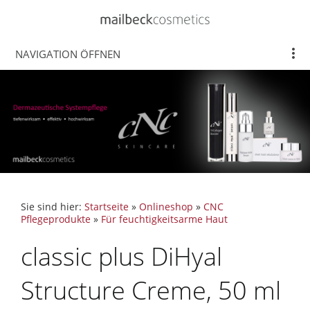
NAVIGATION ÖFFNEN
Sie sind hier:
Startseite
»
Onlineshop
»
CNC
Pflegeprodukte
»
Für feuchtigkeitsarme Haut
classic plus DiHyal
Structure Creme, 50 ml