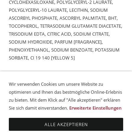
CYCLOHEXASILOXANE, POLYGLYCERYL-2 LAURATE,
POLYGLYCERYL-10 LAURATE, LECITHIN, SODIUM
ASCORBYL PHOSPHATE, ASCORBYL PALMITATE, BHT,
TOCOPHEROL, TETRASODIUM GLUTAMATE DIACETATE,
TRISODIUM EDTA, CITRIC ACID, SODIUM CITRATE,
SODIUM HYDROXIDE, PARFUM [FRAGRANCE],
PHENOXYETHANOL, SODIUM BENZOATE, POTASSIUM
SORBATE, CI 19 140 [YELLOW 5]
CLASSIC PLUS DIHYAL HYDRO
Wir verwenden Cookies um unsere Website zu
CREMEGEL, 50 ML
optimieren und Ihnen das bestmögliche Online-Erlebnis
zu bieten. Mit dem Klick auf "Alle akzeptieren" erklären
Sie sich damit einverstanden.
Erweiterte Einstellungen
AGB
DATENSCHUTZ
HAFTUNGSAUSSCHLUSS
VERSANDBEDINGUNGEN
ZAHLUNGSMÖGLICHKEITEN
ALLE AKZEPTIEREN
IMPRESSUM
SITEMAP
COOKIES
KONTAKT