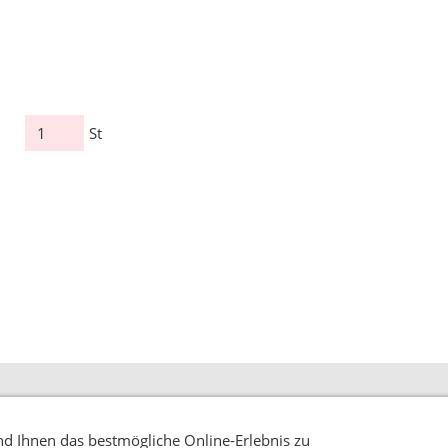
St
d Ihnen das bestmögliche Online-Erlebnis zu
SS
VERSANDBEDINGUNGEN
ZAHLUNGSMÖGLICHKEITEN